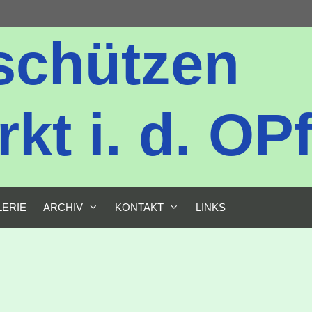
schützen
t i. d. OPf
LERIE
ARCHIV
KONTAKT
LINKS