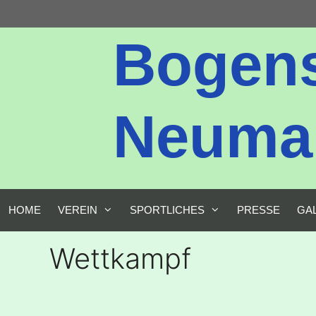
Zum
Inhalt
Bogen
springen
Neumark
HOME
VEREIN
SPORTLICHES
PRESSE
GA
Wettkampf