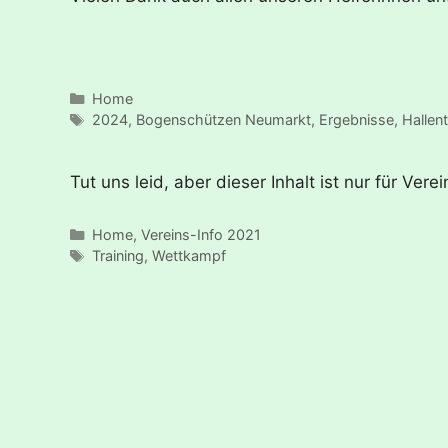
Kategorien
Home
Schlagwörter
2024
,
Bogenschützen Neumarkt
,
Ergebnisse
,
Hallen
Tut uns leid, aber dieser Inhalt ist nur für V
Kategorien
Home
,
Vereins-Info 2021
Schlagwörter
Training
,
Wettkampf