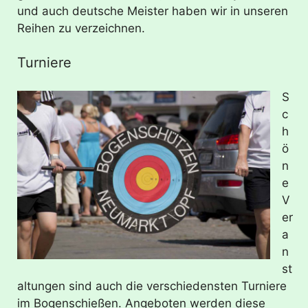
und auch deutsche Meister haben wir in unseren
Reihen zu verzeichnen.
Turniere
S
c
h
ö
n
e
V
er
a
n
st
altungen sind auch die verschiedensten Turniere
im Bogenschießen. Angeboten werden diese