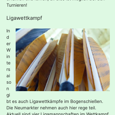
Turnieren!
Ligawettkampf
In
d
er
W
in
te
rs
ai
so
n
gi
bt es auch Ligawettkämpfe im Bogenschießen.
Die Neumarkter nehmen auch hier rege teil.
Aktuell sind vier Ligamannschaften im Wettkampf.