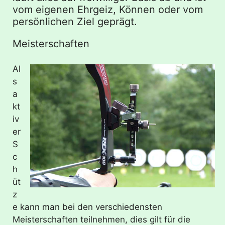
vom eigenen Ehrgeiz, Können oder vom
persönlichen Ziel geprägt.
Meisterschaften
Al
s
a
kt
iv
er
S
c
h
üt
z
e kann man bei den verschiedensten
Meisterschaften teilnehmen, dies gilt für die