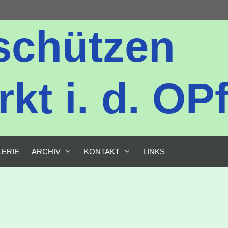
schützen
t i. d. OPf
LERIE
ARCHIV
KONTAKT
LINKS