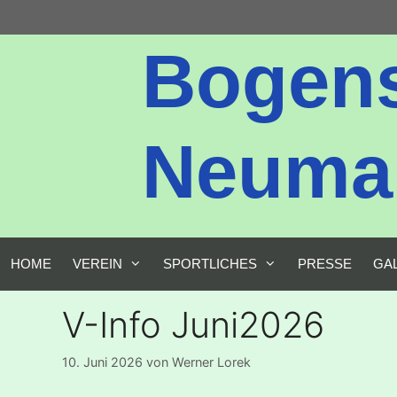
Zum
Inhalt
Bogen
springen
Neumark
HOME
VEREIN
SPORTLICHES
PRESSE
GA
V-Info Juni2026
10. Juni 2026
von
Werner Lorek