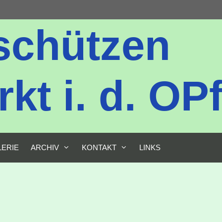
schützen
t i. d. OPf
LERIE
ARCHIV
KONTAKT
LINKS