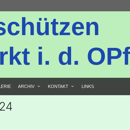
schützen
t i. d. OPf
LERIE
ARCHIV
KONTAKT
LINKS
024