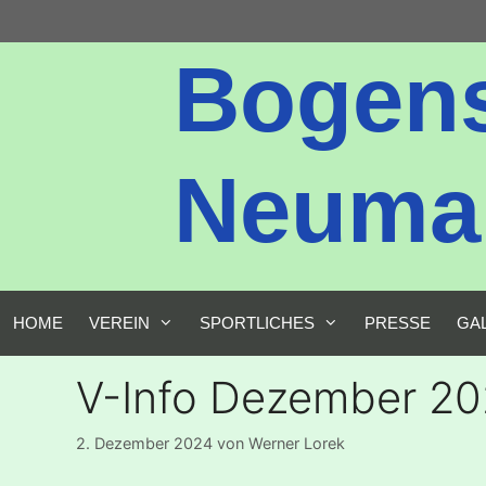
Zum
Inhalt
Bogen
springen
Neumark
HOME
VEREIN
SPORTLICHES
PRESSE
GA
V-Info Dezember 2
2. Dezember 2024
von
Werner Lorek