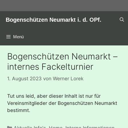
Zum
Inhalt
springen
Bogenschützen Neumarkt i. d. OPf.
Menü
Bogenschützen Neumarkt –
internes Fackelturnier
1. August 2023
von
Werner Lorek
Tut uns leid, aber dieser Inhalt ist nur für
Vereinsmitglieder der Bogenschützen Neumarkt
bestimmt.
Kategorien
Aktuelle Info's
,
Home
,
Interne Informationen